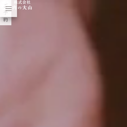
ご
予
約